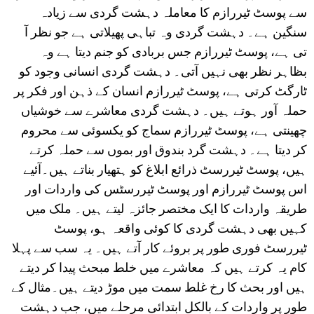
سے پوسٹ ٹیررازم کا معاملہ دہشت گردی سے زیادہ
سنگین ہے۔ دہشت گردی وہ تباہی پھیلاتی ہے جو نظر آ
تی ہے، پوسٹ ٹیررازم جس بربادی کو جنم دیتا ہے وہ
بظاہر نظر بھی نہیں آتی۔ دہشت گردی انسانی وجود کو
ٹارگٹ کرتی ہے، پوسٹ ٹیررازم انسان کے ذہن اور فکر پر
حملہ آور ہوتے ہیں۔ دہشت گردی معاشرے سے خوشیاں
چھینتی ہے، پوسٹ ٹیررازم سماج کو یکسوئی سے محروم
کر دیتا ہے۔ دہشت گرد بندوق اور بموں سے حملہ کرتے
ہیں، پوسٹ ٹیررسٹ ذرائع ابلاغ کو ہتھیار بناتے ہیں۔آئیے
اس پوسٹ ٹیررازم اور پوسٹ ٹیررسٹس کی واردات اور
طریقہ واردات کا ایک مختصر جائزہ لیتے ہیں۔ ملک میں
کہیں بھی دہشت گردی کا کوئی واقعہ ہو، پوسٹ
ٹیررسٹ فوری طور پر بروئے کار آتے ہیں۔ یہ سب سے پہلا
کام یہ کرتے ہیں کہ معاشرے میں خلط مبحث پیدا کر دیتے
ہیں اور بحث کا رخ غلط سمت میں موڑ دیتے ہیں۔مثال کے
طور پر واردات کے بالکل ابتدائی مرحلے میں، جب دہشت