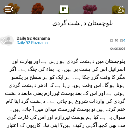
menu_open
بلوچستان دہشت گردی
Daily 92 Roznama
65
0
Daily 92 Roznama
04.06.2026
بلوچستان میں دہشت گردی ہو رہی ہے اور بھارت اور
اسرائیل اس کی پشت پر ہیں۔ یہ بقاء کی جنگ ہے۔ اگر
مگر کا وقت گزر چکا ہے۔ ہر ایک کو ہر سطح پر یکسو
ہونا ہو گا۔اس وقت ہویہ رہا ہے کہ ادھر دہشت گردی
ہوتی ہے اور اس کے بعد پوسٹ ٹیررازم یعنی مابعد دہشت
گردی کی واردات شروع ہو جاتی ہے۔ دہشت گرد اپنا کام
ختم کرتے ہیں تو پوسٹ ٹیررسٹ میدان میں آ جاتے ہیں۔
سوال یہ ہے کیا ہم پوسٹ ٹیررازم اور اس کی غارت گری
سے بھی کچھ آگہی رکھتے ہیں؟ اپنی تباہ کاریوں کے اعتبار