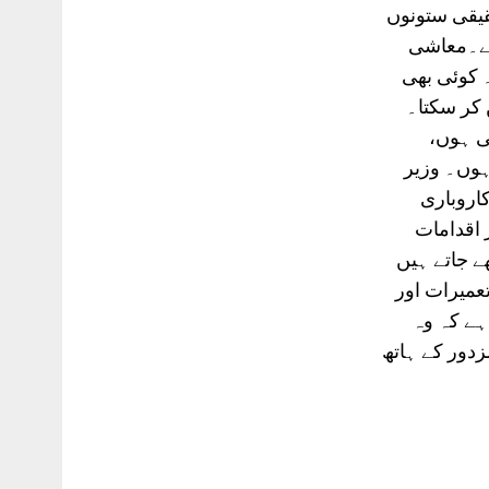
قیقی ستونوں
 ہے۔معاشی
 کوئی بھی
 کر سکتا۔
ی ہوں،
ہوں۔ وزیر
اروباری
 اقدامات
ے جاتے ہیں
عمیرات اور
ہے کہ وہ
دور کے ہاتھ