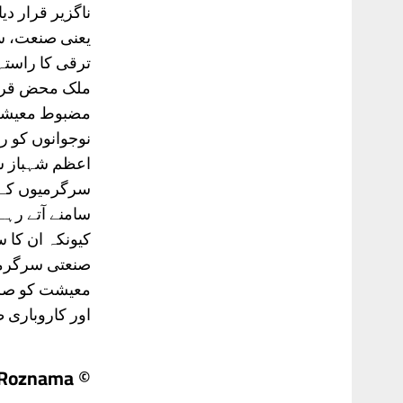
ناگزیر قرار د
یعنی صنعت، سر
ترقی کا راستہ
ملک محض قرضوں
مضبوط معیشت 
نوجوانوں کو ر
اعظم شہباز ش
سرگرمیوں کے ف
سامنے آتے ر
کیونکہ ان کا 
صنعتی سرگرمی
معیشت کو صرف 
اور کاروباری ط
© Daily 92 Roznama