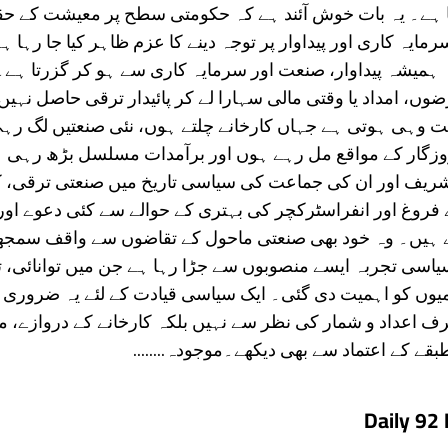
یا ہے۔ یہ بات خوش آئند ہے کہ حکومتی سطح پر معیشت کے ح
مایہ کاری اور پیداوار پر توجہ دینے کا عزم ظاہر کیا جا رہا
 ہمیشہ پیداوار، صنعت اور سرمایہ کاری سے ہو کر گزرتا ہے۔
، امداد یا وقتی مالی سہارا لے کر پائیدار ترقی حاصل نہیں
وہی ہوتی ہے جہاں کارخانے چلتے ہوں، نئی صنعتیں لگ رہ
وزگار کے مواقع مل رہے ہوں اور برآمدات مسلسل بڑھ رہی 
ریف اور ان کی جماعت کی سیاسی تاریخ میں صنعتی ترقی، ک
روغ اور انفراسٹرکچر کی بہتری کے حوالے سے کئی دعوے اور
ہے ہیں۔ وہ خود بھی صنعتی ماحول کے تقاضوں سے واقف سمجھ
سیاسی تجربہ ایسے منصوبوں سے جڑا رہا ہے جن میں توانائی، ت
وں کو اہمیت دی گئی۔ ایک سیاسی قیادت کے لئے یہ ضروری 
اعداد و شمار کی نظر سے نہیں بلکہ کارخانے کے دروازے، مز
بقے کے اعتماد سے بھی دیکھے۔موجودہ........