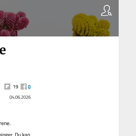
e
19
0
04.06.2026
rene.
ninger. Du kan