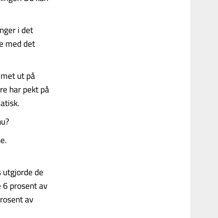
nger i det
ne med det
mmet ut på
re har pekt på
atisk.
nu?
ne.
 utgjorde de
e 6 prosent av
prosent av