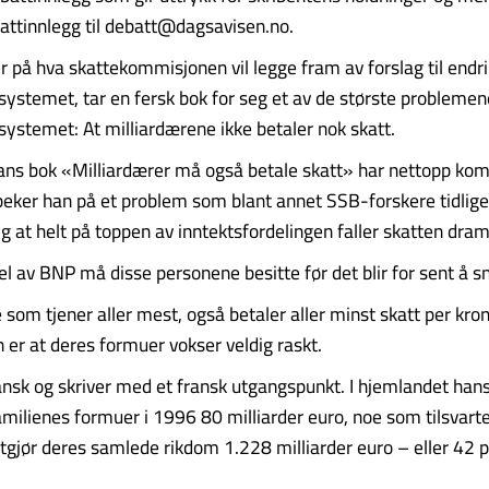
attinnlegg til debatt@dagsavisen.no.
r på hva skattekommisjonen vil legge fram av forslag til endri
systemet, tar en fersk bok for seg et av de største probleme
systemet: At milliardærene ikke betaler nok skatt.
ns bok «Milliardærer må også betale skatt» har nettopp ko
 peker han på et problem som blant annet SSB-forskere tidlige
g at helt på toppen av inntektsfordelingen faller skatten dram
el av BNP må disse personene besitte før det blir for sent å s
de som tjener aller mest, også betaler aller minst skatt per kro
er at deres formuer vokser veldig raskt.
nsk og skriver med et fransk utgangspunkt. I hjemlandet hans
amilienes formuer i 1996 80 milliarder euro, noe som tilsvart
tgjør deres samlede rikdom 1.228 milliarder euro – eller 42 