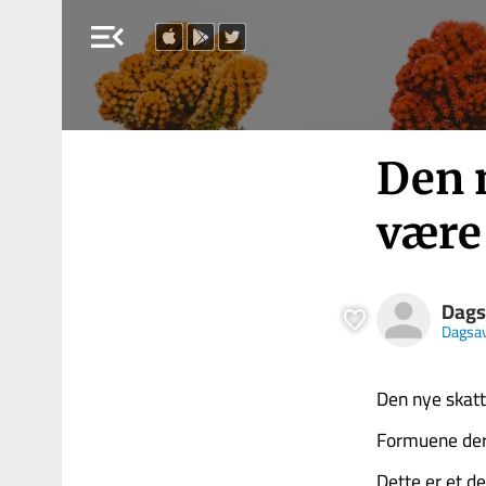
menu_open
Den 
være
Dags
Dagsa
Den nye skat
Formuene dere
Dette er et d