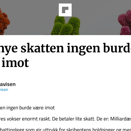
nye skatten ingen burd
 imot
avisen
visen
ten ingen burde være imot
s vokser enormt raskt. De betaler lite skatt. De er: Milliardæ
ebattinnlegg som gir uttrykk for skribentens holdninger og me