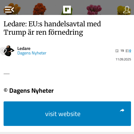
menu_open
Ledare: EU:s handelsavtal med
Trump är ren förnedring
Ledare
19
0
Dagens Nyheter
11.09.2025
.....
© Dagens Nyheter
visit website