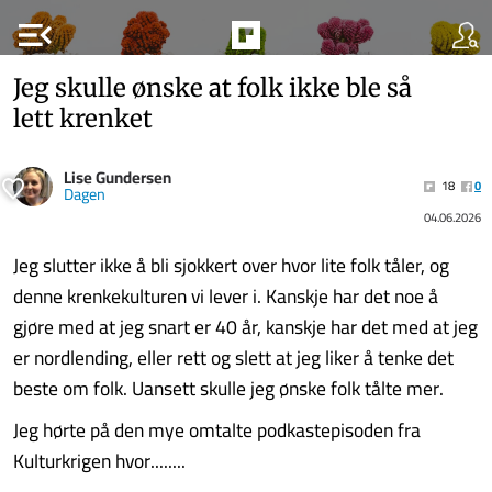
menu_open
Jeg skulle ønske at folk ikke ble så
lett krenket
Lise Gundersen
18
0
Dagen
04.06.2026
Jeg slutter ikke å bli sjokkert over hvor lite folk tåler, og
denne krenkekulturen vi lever i. Kanskje har det noe å
gjøre med at jeg snart er 40 år, kanskje har det med at jeg
er nordlending, eller rett og slett at jeg liker å tenke det
beste om folk. Uansett skulle jeg ønske folk tålte mer.
Jeg hørte på den mye omtalte podkastepisoden fra
Kulturkrigen hvor........