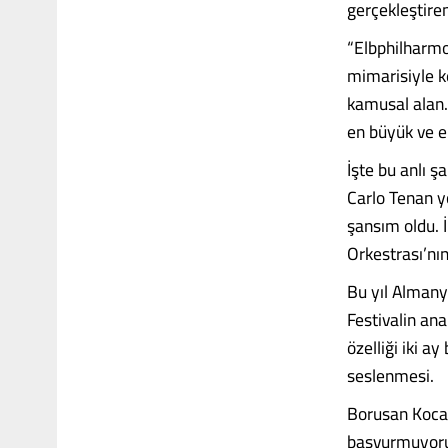
gerçekleştir
“Elbphilharmon
mimarisiyle ke
kamusal alan.
en büyük ve e
İşte bu anlı ş
Carlo Tenan y
şansım oldu. 
Orkestrası’nın
Bu yıl Almany
Festivalin ana
özelliği iki a
seslenmesi.
Borusan Kocab
başvurmuyoruz,