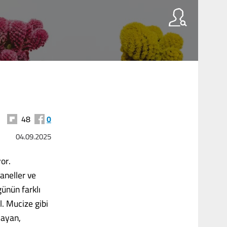
48
0
04.09.2025
or.
aneller ve
ünün farklı
al. Mucize gibi
layan,