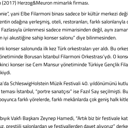
en (2017) Herzog&Meuron mimarlık firması.
ie”, yani Elbe Filarmoni binası sadece bir kültür merkezi değil
ntin odağına yerleşmiş, oteli, restoranları, farklı salonlarıyla 
 Fazlasıyla ünlenmesi sadece mimarisinden değil, aynı zama
n iyi akustiğine sahip konser salonu” diye bilinmesinden.
anlı konser salonunda ilk kez Türk orkestraları yer aldı. Bu orkest
önetiminde Borusan İstanbul Filarmoni Orkestrası’ydı. O kons
İkinci konser ise Cem Mansur yönetiminde Türkiye Gençlik Fil
kiydi.
a’da SchleswigHolstein Müzik Festivali 40. yıldönümünü kutl
 teması İstanbul, “portre sanatçısı” ise Fazıl Say seçilmişti. Bu
y boyunca farklı yörelerde, farklı mekânlarda çok geniş halk kitl
ıyık Vakfı Başkanı Zeynep Hamedi, “Artık biz bir festivale kat
 prestijli salonlardan ve festivallerden davet alıyoruz” derken