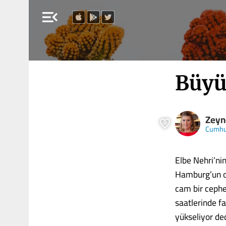
menu_open
Büyül
Zeyn
Cumhu
Elbe Nehri’nin
Hamburg’un ort
cam bir cephe
saatlerinde far
yükseliyor de