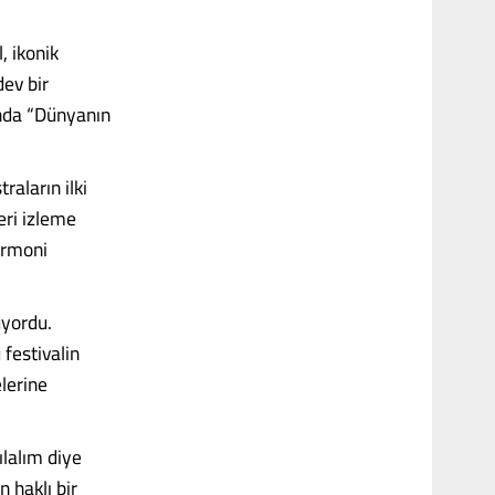
, ikonik
dev bir
nda “Dünyanın
raların ilki
eri izleme
armoni
uyordu.
 festivalin
elerine
ılalım diye
 haklı bir