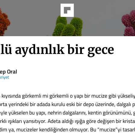
ü aydınlık bir gece
ep Oral
riyet
 kıyısında görkemli mi görkemli o yapı bir mucize gibi yükseliy
a yerindeki bir adada kurulu eski bir depo üzerinde, dalgalı p
yle yükselen bu yapı, nehrin dalgalarını, kentin görünümünü, g
klı ışıkları yansıtıyor. Adeta aldığı ışığa göre değişen bir krist
dim ya, mucizeler kendiliğinden olmuyor. Bu “mucize”yi tasar