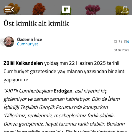
menu_open
Üst kimlik alt kimlik
Özdemir İnce
71
0
Cumhuriyet
01.07.2025
Zülâl Kalkandelen
yoldaşımın 22 Haziran 2025 tarihli
Cumhuriyet gazetesinde yayımlanan yazısından bir alıntı
yapıyorum:
“AKP’li Cumhurbaşkanı
Erdoğan
, asıl niyetini hiç
gizlemiyor ve zaman zaman hatırlatıyor. Dün de İslam
İşbirliği Teşkilatı Gençlik Forumu’nda konuşurken
‘Dillerimiz, renklerimiz, mezheplerimiz farklı olabilir.
Dünya görüşümüz, hayat tarzımız farklı olabilir. Bunların
hepsi kıymetlidir, anlamlıdır. Biz bu kimliklerimizden önce