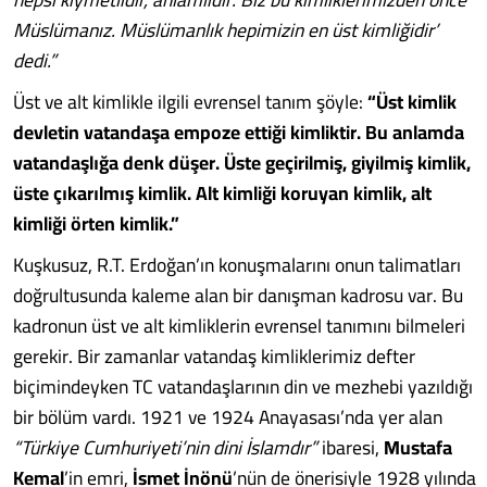
Müslümanız. Müslümanlık hepimizin en üst kimliğidir’
dedi.”
Üst ve alt kimlikle ilgili evrensel tanım şöyle:
“Üst kimlik
devletin vatandaşa empoze ettiği kimliktir. Bu anlamda
vatandaşlığa denk düşer. Üste geçirilmiş, giyilmiş kimlik,
üste çıkarılmış kimlik. Alt kimliği koruyan kimlik, alt
kimliği örten kimlik.”
Kuşkusuz, R.T. Erdoğan’ın konuşmalarını onun talimatları
doğrultusunda kaleme alan bir danışman kadrosu var. Bu
kadronun üst ve alt kimliklerin evrensel tanımını bilmeleri
gerekir. Bir zamanlar vatandaş kimliklerimiz defter
biçimindeyken TC vatandaşlarının din ve mezhebi yazıldığı
bir bölüm vardı. 1921 ve 1924 Anayasası’nda yer alan
“Türkiye Cumhuriyeti’nin dini İslamdır”
ibaresi,
Mustafa
Kemal
’in emri,
İsmet İnönü
’nün de önerisiyle 1928 yılında