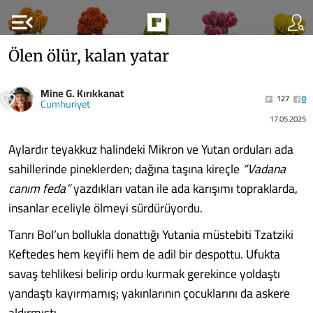
menu_open
Ölen ölür, kalan yatar
Mine G. Kırıkkanat
127
0
Cumhuriyet
17.05.2025
Aylardır teyakkuz halindeki Mikron ve Yutan orduları ada
sahillerinde pineklerden; dağına taşına kireçle
“Vadana
canım feda”
yazdıkları vatan ile ada karışımı topraklarda,
insanlar eceliyle ölmeyi sürdürüyordu.
Tanrı Bol’un bollukla donattığı Yutania müstebiti Tzatziki
Keftedes hem keyifli hem de adil bir despottu. Ufukta
savaş tehlikesi belirip ordu kurmak gerekince yoldaştı
yandaştı kayırmamış; yakınlarının çocuklarını da askere
aldırmıştı.