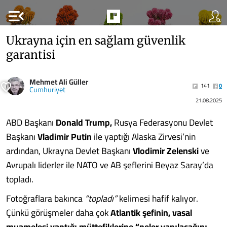
menu_open
Ukrayna için en sağlam güvenlik
garantisi
Mehmet Ali Güller
141
0
Cumhuriyet
21.08.2025
ABD Başkanı
Donald Trump,
Rusya Federasyonu Devlet
Başkanı
Vladimir Putin
ile yaptığı Alaska Zirvesi’nin
ardından, Ukrayna Devlet Başkanı
Vlodimir Zelenski
ve
Avrupalı liderler ile NATO ve AB şeflerini Beyaz Saray’da
topladı.
Fotoğraflara bakınca
“topladı”
kelimesi hafif kalıyor.
Çünkü görüşmeler daha çok
Atlantik şefinin, vasal
muamelesi yaptığı müttefiklerine “neler yapılacağını