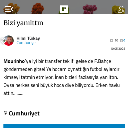
menu_open
Bizi yanılttın
Hilmi Türkay
65
0
Cumhuriyet
10.05.2025
Mourinho
’ya iyi bir transfer teklifi gelse de F.Bahçe
göndermeden gitse! Ya hocam oynattığın futbol aylardır
kimseyi tatmin etmiyor. İnan bizleri fazlasıyla yanılttın.
Oysa herkes seni büyük hoca diye biliyordu. Erken havlu
attın.........
© Cumhuriyet