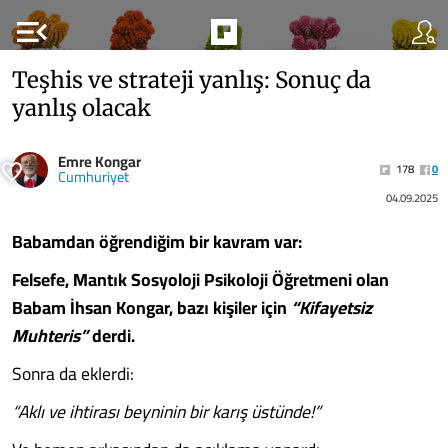
menu_open
Teşhis ve strateji yanlış: Sonuç da
yanlış olacak
Emre Kongar
178
0
Cumhuriyet
04.09.2025
Babamdan öğrendiğim bir kavram var:
Felsefe, Mantık Sosyoloji Psikoloji Öğretmeni olan
Babam İhsan Kongar, bazı kişiler için
“Kifayetsiz
Muhteris”
derdi.
Sonra da eklerdi:
“Aklı ve ihtirası beyninin bir karış üstünde!”