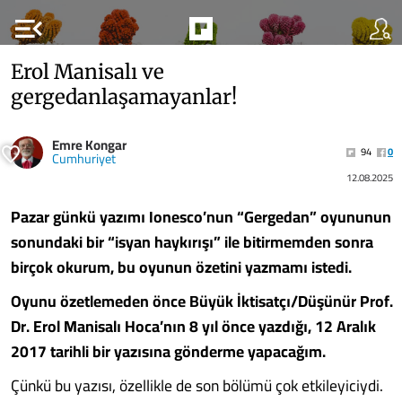
menu_open
Erol Manisalı ve
gergedanlaşamayanlar!
Emre Kongar
94
0
Cumhuriyet
12.08.2025
Pazar günkü yazımı Ionesco’nun “Gergedan” oyununun
sonundaki bir “isyan haykırışı” ile bitirmemden sonra
birçok okurum, bu oyunun özetini yazmamı istedi.
Oyunu özetlemeden önce Büyük İktisatçı/Düşünür Prof.
Dr. Erol Manisalı Hoca’nın 8 yıl önce yazdığı, 12 Aralık
2017 tarihli bir yazısına gönderme yapacağım.
Çünkü bu yazısı, özellikle de son bölümü çok etkileyiciydi.