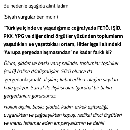
Bu nedenle aşağıda alıntıladım.
(Siyah vurgular benimdir.)
“Türkiye içinde ve yaşadığımız coğrafyada FETÖ, IŞİD,
PKK, YPG ve diğer dinci örgütler yüzünden toplumların
yaşadıkları ve yaşattıkları ortam, Hitler işgali altındaki
‘Avrupa gergedanlaşmasından’ ne kadar farklı ki?
Ölüm, şiddet ve baskı yarış halinde: toplumlar topluluk
(sürü) haline dönüşmüşler. S
ürü olunca da
‘gergedanlaşmak’
alışılan, kabul edilen, olağan sayılan
hale geliyor. Sarraf ile ilişkisi olan
‘g
üruha’
bir bak
ın,
gergedanları görürsünüz.
Hukuk dışılık, baskı, şiddet, kadın-erkek eşitsizliği,
uygarlıktan ve çağdaşlıktan kopuş, radikal dinci örgütleri
ve inanc
ı istismar eden emperyalizmin ve dahili