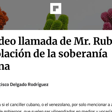
deo llamada de Mr. Rub
olación de la soberanía
na
cisco Delgado Rodríguez
si el canciller cubano, o el venezolano, por solo mencionar a 
de gobiernos, que suelen ser vilipendiados en medios y vocería