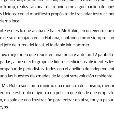
n Trump, realizaran una tele reunión con algún partido de opos
s Unidos, con el manifiesto propósito de trasladar instruccion
bierno local.
te eso es lo que acaba de hacer Mr.Rubio, en un evento que 
co de su embajada en La Habana, contando como siempre con
l jefe de turno del local, el inefable Mr.Hammer.
tuvo mejor idea que reunir en una mesa y ante un TV pantalla
lgadas, a un selecto grupo de líderes sediciosos, disidentes l
compañar de periodistas, todos con el apellido de independie
dar a las huestes diezmadas de la contrarrevolución residente
or Mr. Rubio son como mínimo una muestra de cinismo, menti
tento de estímulo dirigido a un público que desde que empezó 
n, no sale de una frustración para entrar en otra, muy a pesar
oyos.