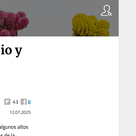
io y
43
0
12.07.2025
algunos altos
s de la