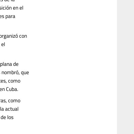
ición en el
es para
organizó con
 el
 plana de
es nombró, que
ntes, como
 en Cuba.
ras, como
la actual
 de los