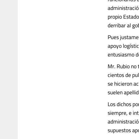
administració
propio Estado
derribar al go
Pues justamen
apoyo logísti
entusiasmo de
Mr. Rubio no 
cientos de pu
se hicieron a
suelen apelli
Los dichos p
siempre, e in
administració
supuestos ap