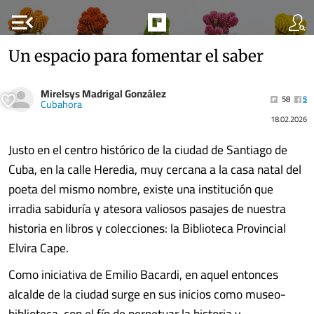
menu_open
Un espacio para fomentar el saber
Mirelsys Madrigal González
58
5
Cubahora
18.02.2026
Justo en el centro histórico de la ciudad de Santiago de
Cuba, en la calle Heredia, muy cercana a la casa natal del
poeta del mismo nombre, existe una institución que
irradia sabiduría y atesora valiosos pasajes de nuestra
historia en libros y colecciones: la Biblioteca Provincial
Elvira Cape.
Como iniciativa de Emilio Bacardi, en aquel entonces
alcalde de la ciudad surge en sus inicios como museo-
biblioteca con el fín de perpetuar la historia y