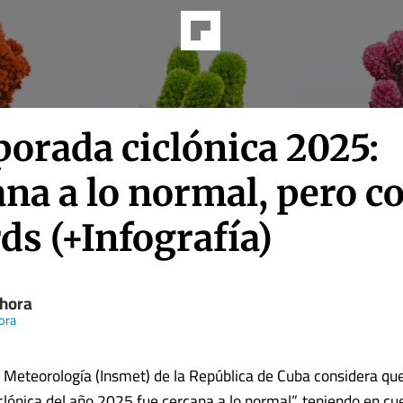
orada ciclónica 2025:
na a lo normal, pero c
ds (+Infografía)
hora
ora
de Meteorología (Insmet) de la República de Cuba considera que
lónica del año 2025 fue cercana a lo normal”, teniendo en cu