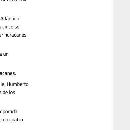
 Atlántico
s cinco se
ser huracanes
a un
racanes.
elle, Humberto
s de los
emporada
con cuatro.