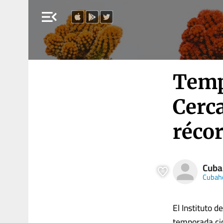
menu_open
Temp
Cerca
récor
Cuba
Cubah
El Instituto 
temporada cic