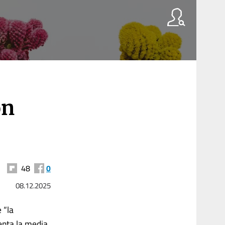
on
48
0
08.12.2025
 “la
enta la media