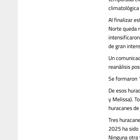
climatológic
Al finalizar 
Norte queda r
intensificaro
de gran inten
Un comunicado
reanálisis pos
Se formaron 1
De esos hurac
y Melissa). T
huracanes de
Tres huracane
2025 ha sido 
Ninguna otra t