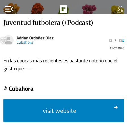
menu_open
Juventud futbolera (+Podcast)
Adrian Ordoñez Díaz
39
0
Cubahora
11.02.2026
En las épocas más recientes es bastante notorio que el
gusto que........
© Cubahora
visit website