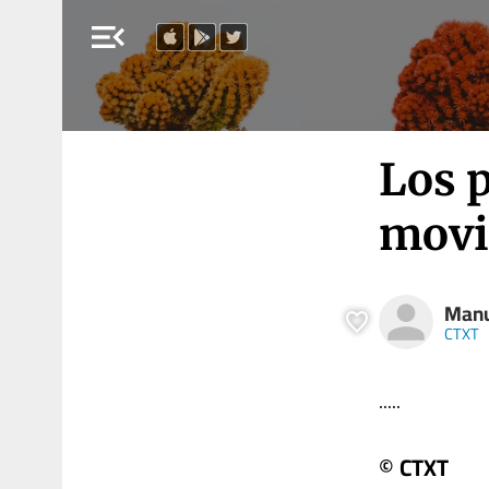
menu_open
Los p
movi
Manu
CTXT
.....
© CTXT