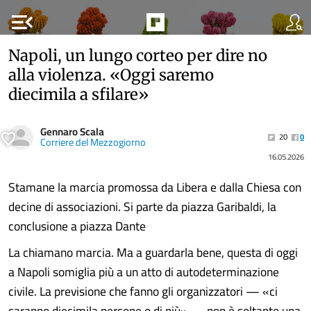
menu_open
Napoli, un lungo corteo per dire no
alla violenza. «Oggi saremo
diecimila a sfilare»
Gennaro Scala
20
0
Corriere del Mezzogiorno
16.05.2026
Stamane la marcia promossa da Libera e dalla Chiesa con
decine di associazioni. Si parte da piazza Garibaldi, la
conclusione a piazza Dante
La chiamano marcia. Ma a guardarla bene, questa di oggi
a Napoli somiglia più a un atto di autodeterminazione
civile. La previsione che fanno gli organizzatori — «ci
saranno diecimila persone o di più» — non è soltanto una