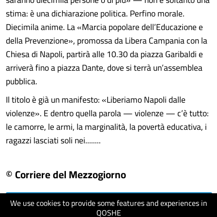
stima: è una dichiarazione politica. Perfino morale.
Diecimila anime. La «Marcia popolare dell’Educazione e
della Prevenzione», promossa da Libera Campania con la
Chiesa di Napoli, partirà alle 10.30 da piazza Garibaldi e
arriverà fino a piazza Dante, dove si terrà un’assemblea
pubblica.
Il titolo è già un manifesto: «Liberiamo Napoli dalle
violenze». E dentro quella parola — violenze — c’è tutto:
le camorre, le armi, la marginalità, la povertà educativa, i
ragazzi lasciati soli nei........
© Corriere del Mezzogiorno
We use cookies to provide some features and experiences in
visit website
QOSHE