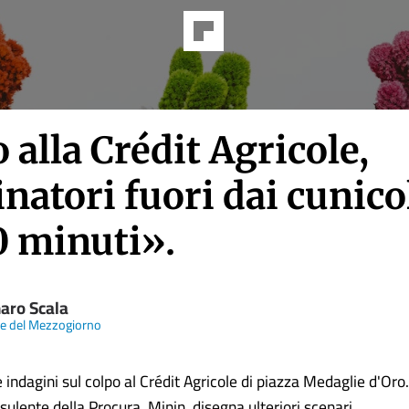
 alla Crédit Agricole,
natori fuori dai cunicol
0 minuti».
aro Scala
re del Mezzogiorno
indagini sul colpo al Crédit Agricole di piazza Medaglie d'Oro. 
ulente della Procura, Minin, disegna ulteriori scenari