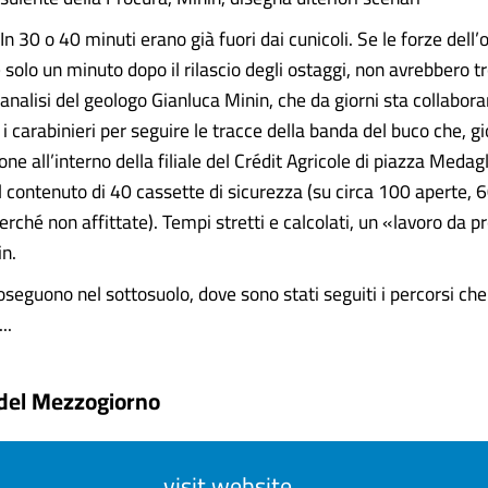
 In 30 o 40 minuti erano già fuori dai cunicoli. Se le forze dell
solo un minuto dopo il rilascio degli ostaggi, non avrebbero t
analisi del geologo Gianluca Minin, che da giorni sta collabor
i carabinieri per seguire le tracce della banda del buco che, g
ione all’interno della filiale del Crédit Agricole di piazza Medag
l contenuto di 40 cassette di sicurezza (su circa 100 aperte, 6
rché non affittate). Tempi stretti e calcolati, un «lavoro da pr
in.
oseguono nel sottosuolo, dove sono stati seguiti i percorsi ch
..
 del Mezzogiorno
visit website