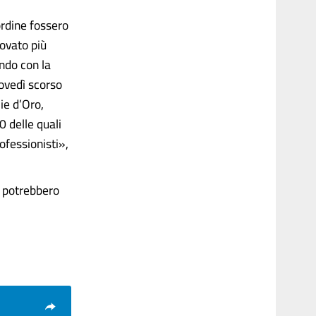
’ordine fossero
rovato più
ando con la
iovedì scorso
lie d’Oro,
0 delle quali
ofessionisti»,
e potrebbero