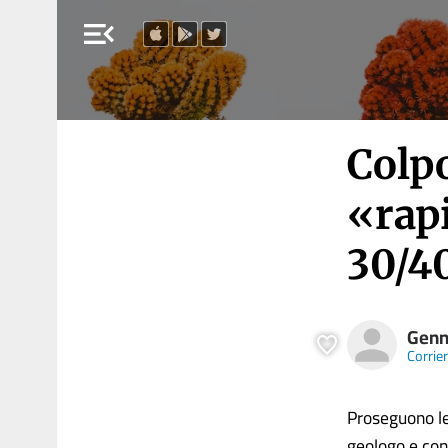
menu_open
Colpo
«rapi
30/4
Genn
Corrie
Proseguono le 
geologo e cons