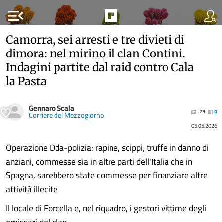
menu_open
Camorra, sei arresti e tre divieti di
dimora: nel mirino il clan Contini.
Indagini partite dal raid contro Cala
la Pasta
Gennaro Scala
29
0
Corriere del Mezzogiorno
05.05.2026
Operazione Dda-polizia: rapine, scippi, truffe in danno di
anziani, commesse sia in altre parti dell'Italia che in
Spagna, sarebbero state commesse per finanziare altre
attività illecite
Il locale di Forcella e, nel riquadro, i gestori vittime degli
emissari del clan