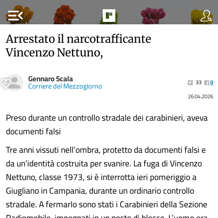
menu_open
Arrestato il narcotrafficante
Vincenzo Nettuno,
Gennaro Scala
33
0
Corriere del Mezzogiorno
26.04.2026
Preso durante un controllo stradale dei carabinieri, aveva
documenti falsi
Tre anni vissuti nell’ombra, protetto da documenti falsi e
da un’identità costruita per svanire. La fuga di Vincenzo
Nettuno, classe 1973, si è interrotta ieri pomeriggio a
Giugliano in Campania, durante un ordinario controllo
stradale. A fermarlo sono stati i Carabinieri della Sezione
Radiomobile, impegnati in un posto di blocco. L’uomo era