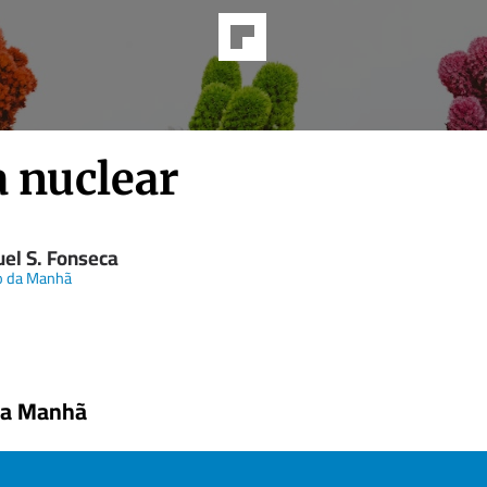
 nuclear
el S. Fonseca
o da Manhã
da Manhã