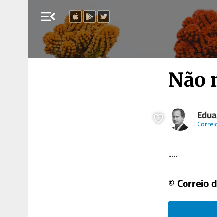
menu_open
Não 
Edua
Correi
.....
© Correio 