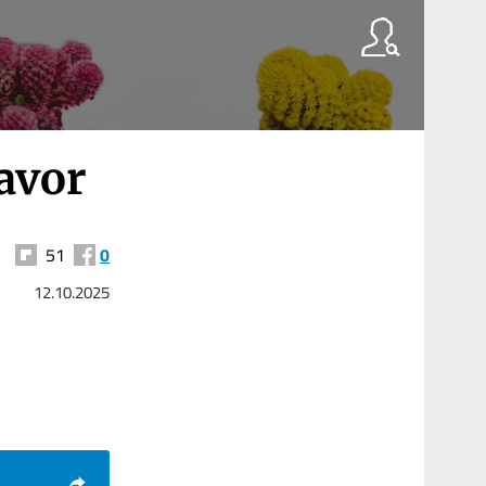
avor
51
0
12.10.2025