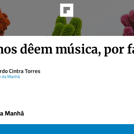
nos dêem música, por f
rdo Cintra Torres
o da Manhã
da Manhã