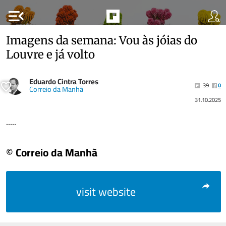
menu_open
Imagens da semana: Vou às jóias do
Louvre e já volto
Eduardo Cintra Torres
39
0
Correio da Manhã
31.10.2025
.....
© Correio da Manhã
visit website