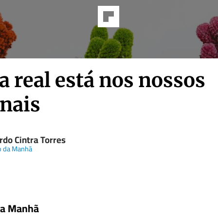
a real está nos nossos
unais
rdo Cintra Torres
o da Manhã
da Manhã