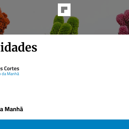
ridades
os Cortes
o da Manhã
da Manhã