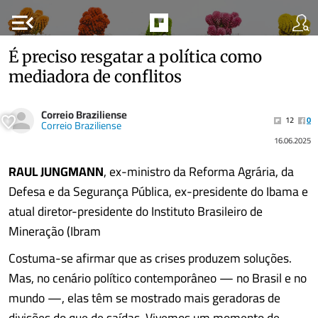
menu_open
É preciso resgatar a política como
mediadora de conflitos
Correio Braziliense
12
0
Correio Braziliense
16.06.2025
RAUL JUNGMANN
, ex-ministro da Reforma Agrária, da
Defesa e da Segurança Pública, ex-presidente do Ibama e
atual diretor-presidente do Instituto Brasileiro de
Mineração (Ibram
Costuma-se afirmar que as crises produzem soluções.
Mas, no cenário político contemporâneo — no Brasil e no
mundo —, elas têm se mostrado mais geradoras de
divisões do que de saídas. Vivemos um momento de