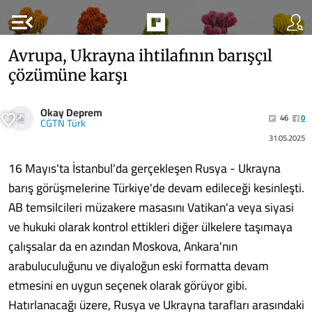
menu_open
Avrupa, Ukrayna ihtilafının barışçıl
çözümüne karşı
Okay Deprem
46
0
CGTN Türk
31.05.2025
16 Mayıs'ta İstanbul'da gerçekleşen Rusya - Ukrayna
barış görüşmelerine Türkiye'de devam edileceği kesinleşti.
AB temsilcileri müzakere masasını Vatikan'a veya siyasi
ve hukuki olarak kontrol ettikleri diğer ülkelere taşımaya
çalışsalar da en azından Moskova, Ankara'nın
arabuluculuğunu ve diyaloğun eski formatta devam
etmesini en uygun seçenek olarak görüyor gibi.
Hatırlanacağı üzere, Rusya ve Ukrayna tarafları arasındaki