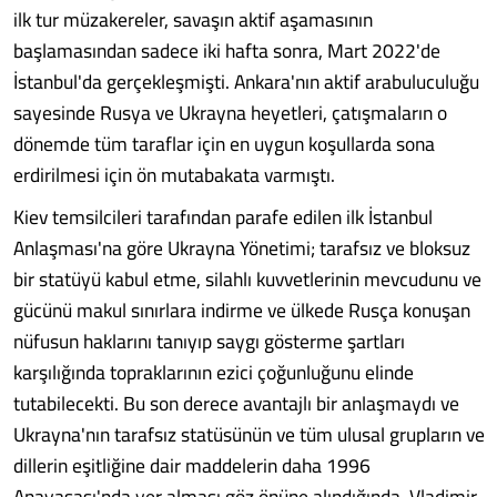
ilk tur müzakereler, savaşın aktif aşamasının
başlamasından sadece iki hafta sonra, Mart 2022'de
İstanbul'da gerçekleşmişti. Ankara'nın aktif arabuluculuğu
sayesinde Rusya ve Ukrayna heyetleri, çatışmaların o
dönemde tüm taraflar için en uygun koşullarda sona
erdirilmesi için ön mutabakata varmıştı.
Kiev temsilcileri tarafından parafe edilen ilk İstanbul
Anlaşması'na göre Ukrayna Yönetimi; tarafsız ve bloksuz
bir statüyü kabul etme, silahlı kuvvetlerinin mevcudunu ve
gücünü makul sınırlara indirme ve ülkede Rusça konuşan
nüfusun haklarını tanıyıp saygı gösterme şartları
karşılığında topraklarının ezici çoğunluğunu elinde
tutabilecekti. Bu son derece avantajlı bir anlaşmaydı ve
Ukrayna'nın tarafsız statüsünün ve tüm ulusal grupların ve
dillerin eşitliğine dair maddelerin daha 1996
Anayasası'nda yer alması göz önüne alındığında, Vladimir