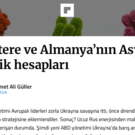
ltere ve Almanya’nın A
ik hesapları
et Ali Güller
Türk
imi Avrupalı liderleri zorla Ukrayna savaşına itti, önce diren
 stratejisine eklemlendiler. Sonuç? Ucuz Rus enerjisinden m
erişan durumda. Şimdi yeni ABD yönetimi Ukrayna’da barış a