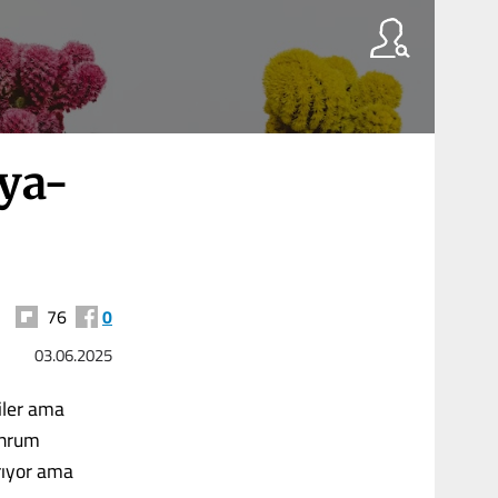
sya-
76
0
03.06.2025
diler ama
ahrum
rıyor ama