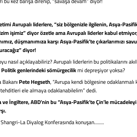
ri bu kez barışa direnip, “savaşa devam” diyor!
imi Avrupalı liderlere, “siz bölgenizle ilgilenin, Asya-Pasifik
izim işimiz” diyor özetle ama Avrupalı liderler kabul etmiyor,
ımız, düşmanımıza karşı Asya-Pasifik’te çıkarlarımızı sav
uracağız” diyor!
yu nasıl açıklayabiliriz? Avrupalı liderlerin bu politikalarını ak
?
Politik genlerindeki sömürgecilik
mi depreşiyor yoksa?
 Bakanı
Pete Hegseth
, “Avrupa kendi bölgesine odaklanmalı k
tehditleri ele almaya odaklanabilelim” dedi.
ve İngiltere, ABD’nin bu “Asya-Pasifik’te Çin’le mücadeleyi
şı.
 Shangri-La Diyalog Konferasında konuşan........