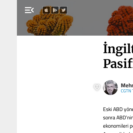
menu_open
İngi
Pasif
Mehm
CGTN 
Eski ABD yönet
sonra ABD’nin
ekonomileri p