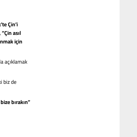
’te Çin’i
 “Çin asıl
unmak için
ılla açıklamak
i biz de
 bize bırakın”