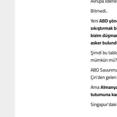
Avrupa liderle
Bitmedi..
Yeni
ABD yönet
sıkıştırmak b
bizim düşman
asker bulund
Şimdi bu tablo
mümkün mü
ABD Savunma
Çin’den gelen 
Ama
Almanya 
tutumuna kar
Singapur’daki