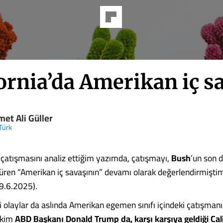
ornia’da Amerikan iç s
et Ali Güller
Türk
çatışmasını analiz ettiğim yazımda, çatışmayı,
Bush
’un son 
üren “Amerikan iç savaşının” devamı olarak değerlendirmişti
 9.6.2025).
i olaylar da aslında Amerikan egemen sınıfı içindeki çatışmanı
tekim
ABD Başkanı Donald Trump da, karşı karşıya geldiği Cali