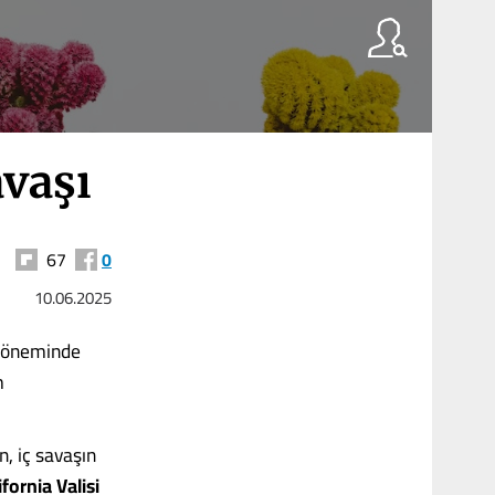
avaşı
67
0
10.06.2025
döneminde
m
n, iç savaşın
fornia Valisi