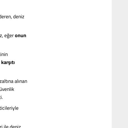
deren, deniz
ız, eğer
onun
inin
karşıtı
altına alınan
üvenlik
i.
icileriyle
i ile deniz