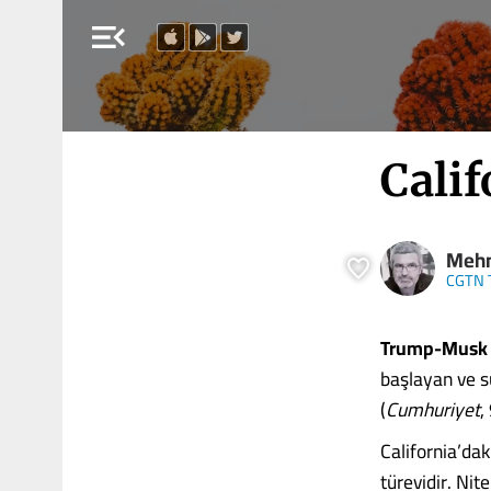
menu_open
Calif
Mehm
CGTN 
Trump-Musk
başlayan ve s
(
Cumhuriyet
,
California’dak
türevidir. Ni