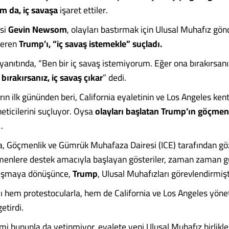
 da, iç savaşa
işaret ettiler.
isi
Gevin Newsom
, olayları bastırmak için Ulusal Muhafız gön
deren
Trump’ı, “iç savaş istemekle” suçladı.
yanıtında, “Ben bir iç savaş istemiyorum. Eğer ona bırakırsan
 bırakırsanız, iç savaş çıkar
” dedi.
arın ilk gününden beri, California eyaletinin ve Los Angeles kent
ticilerini suçluyor. Oysa
olayları başlatan Trump’ın göçmen 
…
a, Göçmenlik ve Gümrük Muhafaza Dairesi (ICE) tarafından göz
enlere destek amacıyla başlayan gösteriler, zaman zaman g
atışmaya dönüşünce,
Trump
, Ulusal Muhafızları görevlendirmişt
’ı hem protestocularla, hem de California ve Los Angeles yönet
etirdi.
i bununla da yetinmiyor, eyalete yeni Ulusal Muhafız birlikler