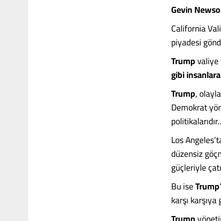
Gevin Newsom
California Val
piyadesi gön
Trump
valiye 
gibi insanlara
Trump
, olayl
Demokrat yöne
politikalarıdır
Los Angeles’t
düzensiz göçm
güçleriyle ç
Bu ise
Trump
karşı karşıya g
Trump
yönetim