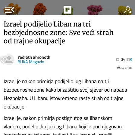
menu_open
Izrael podijelio Liban na tri
bezbjednosne zone: Sve veći strah
od trajne okupacije
Yedioth ahronoth
34
0
BUKA Magazin
19.04.2026
Izrael je nakon primirja podijelio jug Libana na tri
bezbednosne zone kako bi zaštitio svoj sjever od napada
Hezbolaha. U Libanu istovremeno raste strah od trajne
okupacije.
Izrael je, nakon primirja postignutog sa libanskom
vladom, podelio dio južnog Libana koji je pod njegovom
kontrolom na tri zone, izvijestili su izraelski mediji.