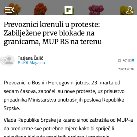
menu_open
Prevoznici krenuli u proteste:
Zabilježene prve blokade na
granicama, MUP RS na terenu
Tatjana Čalić
47
0
BUKA Magazin
23.03.2026
Prevoznici u Bosni i Hercegovini jutros, 23. marta od
sedam časova, započeli su nove proteste, uz prisustvo
pripadnika Ministarstva unutrašnjih poslova Republike
Srpske.
Vlada Republike Srpske je kasno sinoć zatražila od MUP-a
da preduzme sve potrebne mjere kako bi spriječili
najavljene blokade graničnih prelaza i ometanje