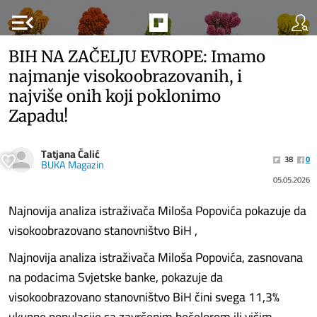
menu_open
BIH NA ZAČELJU EVROPE: Imamo
najmanje visokoobrazovanih, i
najviše onih koji poklonimo
Zapadu!
Tatjana Čalić
38
0
BUKA Magazin
05.05.2026
Najnovija analiza istraživača Miloša Popovića pokazuje da
visokoobrazovano stanovništvo BiH ,
Najnovija analiza istraživača Miloša Popovića, zasnovana
na podacima Svjetske banke, pokazuje da
visokoobrazovano stanovništvo BiH čini svega 11,3%
ukupne populacije sa završenim bečelorom ili višim