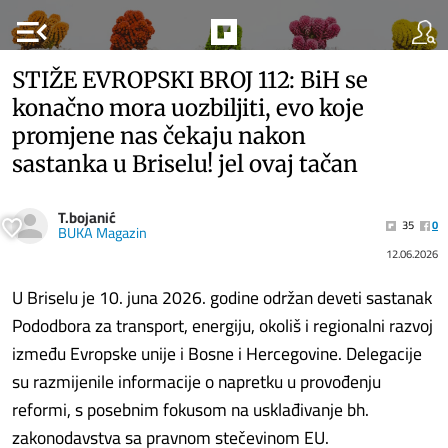
menu_open
STIŽE EVROPSKI BROJ 112: BiH se
konačno mora uozbiljiti, evo koje
promjene nas čekaju nakon
sastanka u Briselu! jel ovaj tačan
T.bojanić
35
0
BUKA Magazin
12.06.2026
U Briselu je 10. juna 2026. godine održan deveti sastanak
Pododbora za transport, energiju, okoliš i regionalni razvoj
između Evropske unije i Bosne i Hercegovine. Delegacije
su razmijenile informacije o napretku u provođenju
reformi, s posebnim fokusom na usklađivanje bh.
zakonodavstva sa pravnom stečevinom EU.