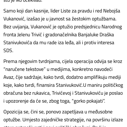
Samo koji dan kasnije, lider Liste za pravdu i red Nebojša
Vukanović, izašao je u javnost sa žestokim optužbama.
Bez uvijanja, Vukanović je optužio predsjednicu Narodnog
fronta Jelenu Trivić i gradonačelnika Banjaluke Draška
Stanivukovića da mu rade iza leđa, ali i protiv interesa
SDS.
Prema njegovim tvrdnjama, cijela operacija odvija se kroz
“naručene tekstove” u medijima, konkretno navodeći
Avaz, čije sadržaje, kako tvrdi, dodatno amplifikuju mediji
koje, kako tvrdi, finansira Stanivuković.U maniru političkog
obračuna bez rukavica, Trivićevoj i Stanivukoviću je poslao
i upozorenje da će se, zbog toga, “gorko pokajati”.
Opozicija se, čini se, ponovo zapetljava u međusobne
optužbe. Umjesto zajedničke strategije, na površinu izlaze