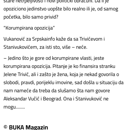
stare netrpeljivosti i novi politički obračuni. Da li je
opoziciono jedinstvo uopšte bilo realno ili je, od samog
početka, bilo samo privid?
“Korumpirana opozicija”
Vukanović za Srpskainfo kaže da sa Trivićevom i
Stanivukovićem, za isti sto, više – neće.
– Jedino što je gore od korumpirane vlasti, jeste
korumpirana opozicija. Pitanje je ko finansira stranku
Jelene Trivić, ali i zašto je žena, koja je nekad govorila o
slobodi, pravdi, porijeklu imovine, sad došla u situaciju da
nam nameće da treba da slušamo šta nam govore
Aleksandar Vučić i Beograd. Ona i Stanivuković ne
mogu........
© BUKA Magazin