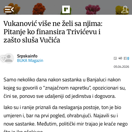
menu_open
Vukanović više ne želi sa njima:
Pitanje ko finansira Trivićevu i
zašto sluša Vučića
Srpskainfo
40
0
BUKA Magazin
05.04.2026
Samo nekoliko dana nakon sastanka u Banjaluci nakon
kojeg su govorili o “znajačnom napretku”, opozicionari su,
čini se, ponovo sve udaljeniji od jedinstva i dogovora.
Iako su i ranije priznali da neslaganja postoje, ton je bio
umjeren i, bar na prvi pogled, ohrabrujući. Najavili su i
nove sastanke. Međutim, politički mir trajao je kraće nego
što je iko očekivao.