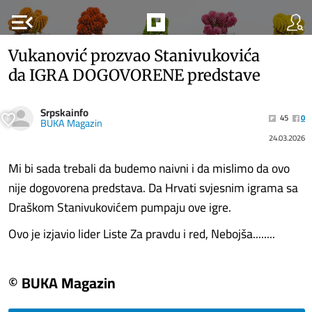
menu_open
Vukanović prozvao Stanivukovića
da IGRA DOGOVORENE predstave
Srpskainfo
45
0
BUKA Magazin
24.03.2026
Mi bi sada trebali da budemo naivni i da mislimo da ovo
nije dogovorena predstava. Da Hrvati svjesnim igrama sa
Draškom Stanivukovićem pumpaju ove igre.
Ovo je izjavio lider Liste Za pravdu i red, Nebojša........
© BUKA Magazin