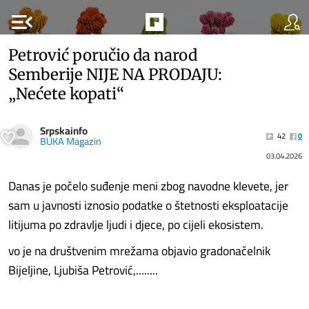
menu_open
Petrović poručio da narod
Semberije NIJE NA PRODAJU:
„Nećete kopati“
Srpskainfo
42
0
BUKA Magazin
03.04.2026
Danas je počelo suđenje meni zbog navodne klevete, jer
sam u javnosti iznosio podatke o štetnosti eksploatacije
litijuma po zdravlje ljudi i djece, po cijeli ekosistem.
vo je na društvenim mrežama objavio gradonačelnik
Bijeljine, Ljubiša Petrović,........