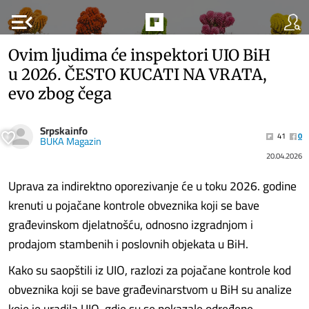
menu_open
Ovim ljudima će inspektori UIO BiH
u 2026. ČESTO KUCATI NA VRATA,
evo zbog čega
Srpskainfo
41
0
BUKA Magazin
20.04.2026
Uprava za indirektno oporezivanje će u toku 2026. godine
krenuti u pojačane kontrole obveznika koji se bave
građevinskom djelatnošću, odnosno izgradnjom i
prodajom stambenih i poslovnih objekata u BiH.
Kako su saopštili iz UIO, razlozi za pojačane kontrole kod
obveznika koji se bave građevinarstvom u BiH su analize
koje je uradila UIO, gdje su se pokazale određene