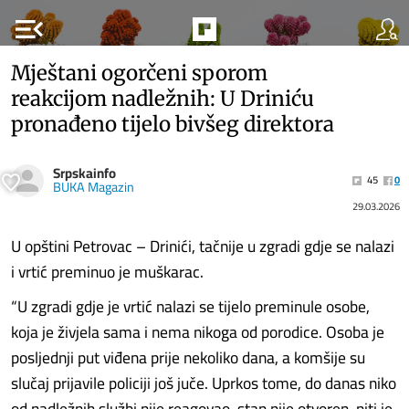
menu_open
Mještani ogorčeni sporom
reakcijom nadležnih: U Driniću
pronađeno tijelo bivšeg direktora
Srpskainfo
45
0
BUKA Magazin
29.03.2026
U opštini Petrovac – Drinići, tačnije u zgradi gdje se nalazi
i vrtić preminuo je muškarac.
“U zgradi gdje je vrtić nalazi se tijelo preminule osobe,
koja je živjela sama i nema nikoga od porodice. Osoba je
posljednji put viđena prije nekoliko dana, a komšije su
slučaj prijavile policiji još juče. Uprkos tome, do danas niko
od nadležnih službi nije reagovao, stan nije otvoren, niti je