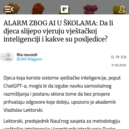
menu_open
ALARM ZBOG AI U ŠKOLAMA: Da li
djeca slijepo vjeruju vještačkoj
inteligenciji i kakve su posljedice?
Ria novosti
33
0
BUKA Magazin
31.05.2026
Djeca koja koriste sisteme vještačke inteligencije, poput
ChatGPT-a, mogla bi da izgube naviku samostalnog
razmišljanja i postanu sklona tome da bez provjere
prihvataju odgovore koje dobiju, upozorio je akademik
Vladislav Lektorski.
Lektorski, predsjednik Naučnog savjeta za metodologiju
vještačke inteligencije i kognitivnih istraživanja Ruske