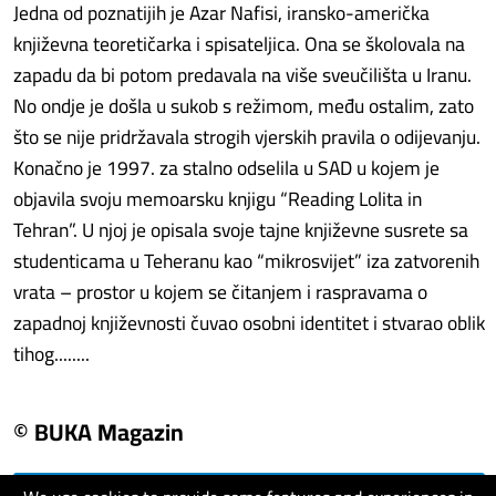
Jedna od poznatijih je Azar Nafisi, iransko-američka
književna teoretičarka i spisateljica. Ona se školovala na
zapadu da bi potom predavala na više sveučilišta u Iranu.
No ondje je došla u sukob s režimom, među ostalim, zato
što se nije pridržavala strogih vjerskih pravila o odijevanju.
Konačno je 1997. za stalno odselila u SAD u kojem je
objavila svoju memoarsku knjigu “Reading Lolita in
Tehran”. U njoj je opisala svoje tajne književne susrete sa
studenticama u Teheranu kao “mikrosvijet” iza zatvorenih
vrata – prostor u kojem se čitanjem i raspravama o
zapadnoj književnosti čuvao osobni identitet i stvarao oblik
tihog........
© BUKA Magazin