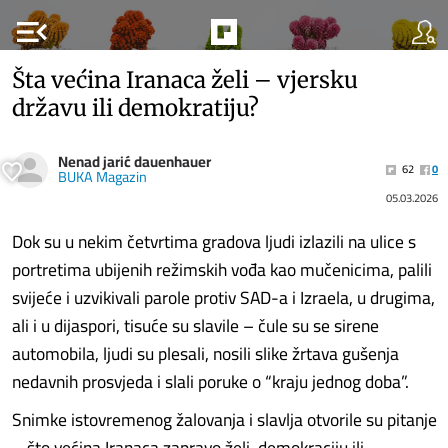
menu_open
Šta većina Iranaca želi – vjersku
državu ili demokratiju?
Nenad jarić dauenhauer
62
0
BUKA Magazin
05.03.2026
Dok su u nekim četvrtima gradova ljudi izlazili na ulice s
portretima ubijenih režimskih vođa kao mučenicima, palili
svijeće i uzvikivali parole protiv SAD-a i Izraela, u drugima,
ali i u dijaspori, tisuće su slavile – čule su se sirene
automobila, ljudi su plesali, nosili slike žrtava gušenja
nedavnih prosvjeda i slali poruke o “kraju jednog doba”.
Snimke istovremenog žalovanja i slavlja otvorile su pitanje
– što većina Iranaca zapravo želi, demokraciju ili