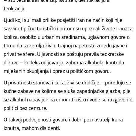
teokraciju.
Ljudi koji su imali prilike posjetiti Iran na način koji nije
sasvim tipično turistički i pritom su upoznali živote Iranaca
izbliza, osobito u urbanim sredinama, uglavnom govore o
tome da ta zemlja živi u trajnoj napetosti između javne i
privatne sfere. U javnosti se poštuju pravila teokratske
države – kodeks odijevanja, zabrana alkohola, kontrola
miješanih okupljanja i oprez u političkom govoru.
U privatnosti stanova i kuća, živi se drukčije – priređuju se
kućne zabave na kojima se sluša zapadnjačka glazba, pije
se alkohol nabavljen na crnom tržištu i vode se razgovori o
politici bez cenzure.
O takvoj podvojenosti govore i dobri poznavatelji Irana
iznutra, mahom disidenti.