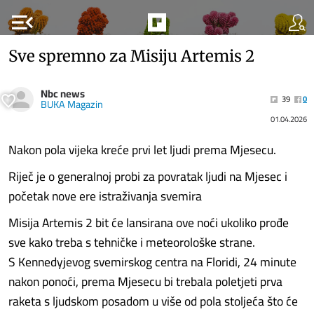
menu_open
Sve spremno za Misiju Artemis 2
Nbc news
39
0
BUKA Magazin
01.04.2026
Nakon pola vijeka kreće prvi let ljudi prema Mjesecu.
Riječ je o generalnoj probi za povratak ljudi na Mjesec i
početak nove ere istraživanja svemira
Misija Artemis 2 bit će lansirana ove noći ukoliko prođe
sve kako treba s tehničke i meteorološke strane.
S Kennedyjevog svemirskog centra na Floridi, 24 minute
nakon ponoći, prema Mjesecu bi trebala poletjeti prva
raketa s ljudskom posadom u više od pola stoljeća što će