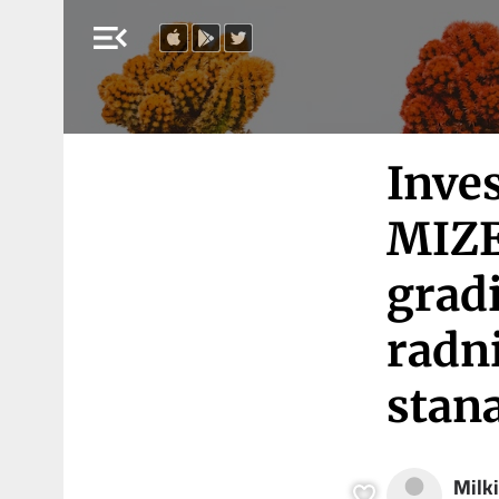
menu_open
Inve
MIZE
gradi
radni
stan
Milk