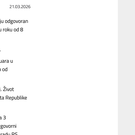
21.03.2026
biju odgovoran
u roku od 8
.
ruara u
n od
. Život
ata Republike
a 3
dgovorni
 radu RS.