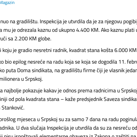
Magazin
nuo na gradilištu. Inspekcija je utvrdila da je za njegovu pogi
a mu je odrezala kaznu od ukupno 4.400 KM. Ako kaznu plati 
vući sa 2.200 KM globe.
i koju je gradio nesretni radnik, kvadrat stana košta 6.000 KM
ko bio epilog nesreće na radu koja se koja se dogodila 11. feb
ko puta Doma sindikata, na gradilištu firme čiji je vlasnik jeda
milionera u Srpskoj.
a najbolje pokazuje kakav je odnos prema radnicima u Srpskoj
tiniji od pola kvadrata stana – kaže predsjednik Saveza sindik
 Stanković.
rošlog mjeseca u Srpskoj su za samo 7 dana na radu poginul
dnika. U dva slučaja Inspekcija je utvrdila da su za nesreću o
ji nisu ispoštovali elementarne obaveza iz Zakona o zaštiti na