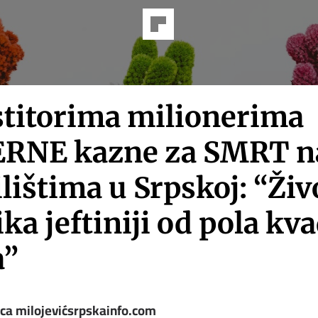
stitorima milionerima
RNE kazne za SMRT n
lištima u Srpskoj: “Živ
ka jeftiniji od pola kv
a”
ica milojevićsrpskainfo.com