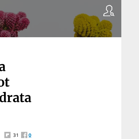
a
ot
adrata
31
0