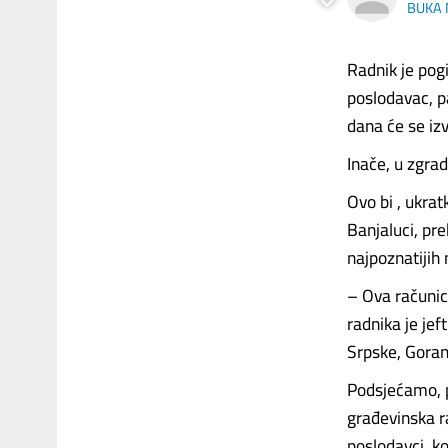
BUKA 
Radnik je pogi
poslodavac, p
dana će se iz
Inače, u zgrad
Ovo bi , ukrat
Banjaluci, pre
najpoznatijih 
– Ova računic
radnika je jef
Srpske, Goran
Podsjećamo, p
građevinska ra
poslodavci, ko