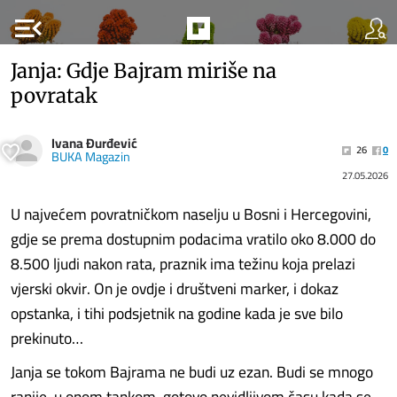
menu_open
Janja: Gdje Bajram miriše na
povratak
Ivana Đurđević
26
0
BUKA Magazin
27.05.2026
U najvećem povratničkom naselju u Bosni i Hercegovini,
gdje se prema dostupnim podacima vratilo oko 8.000 do
8.500 ljudi nakon rata, praznik ima težinu koja prelazi
vjerski okvir. On je ovdje i društveni marker, i dokaz
opstanka, i tihi podsjetnik na godine kada je sve bilo
prekinuto…
Janja se tokom Bajrama ne budi uz ezan. Budi se mnogo
ranije, u onom tankom, gotovo nevidljivom času kada se