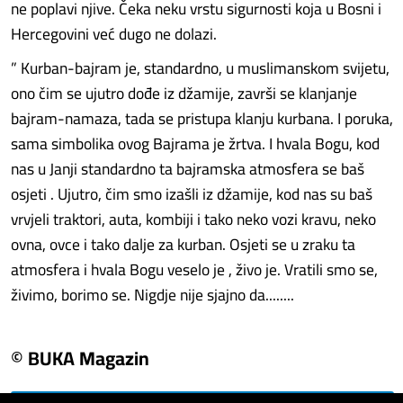
ne poplavi njive. Čeka neku vrstu sigurnosti koja u Bosni i
Hercegovini već dugo ne dolazi.
” Kurban-bajram je, standardno, u muslimanskom svijetu,
ono čim se ujutro dođe iz džamije, završi se klanjanje
bajram-namaza, tada se pristupa klanju kurbana. I poruka,
sama simbolika ovog Bajrama je žrtva. I hvala Bogu, kod
nas u Janji standardno ta bajramska atmosfera se baš
osjeti . Ujutro, čim smo izašli iz džamije, kod nas su baš
vrvjeli traktori, auta, kombiji i tako neko vozi kravu, neko
ovna, ovce i tako dalje za kurban. Osjeti se u zraku ta
atmosfera i hvala Bogu veselo je , živo je. Vratili smo se,
živimo, borimo se. Nigdje nije sjajno da........
© BUKA Magazin