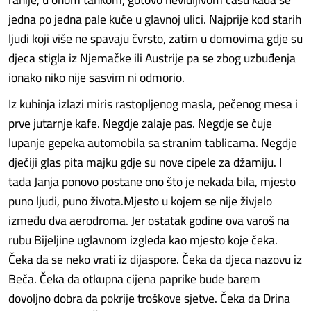
jedna po jedna pale kuće u glavnoj ulici. Najprije kod starih
ljudi koji više ne spavaju čvrsto, zatim u domovima gdje su
djeca stigla iz Njemačke ili Austrije pa se zbog uzbuđenja
ionako niko nije sasvim ni odmorio.
Iz kuhinja izlazi miris rastopljenog masla, pečenog mesa i
prve jutarnje kafe. Negdje zalaje pas. Negdje se čuje
lupanje gepeka automobila sa stranim tablicama. Negdje
dječiji glas pita majku gdje su nove cipele za džamiju. I
tada Janja ponovo postane ono što je nekada bila, mjesto
puno ljudi, puno života.Mjesto u kojem se nije živjelo
između dva aerodroma. Jer ostatak godine ova varoš na
rubu Bijeljine uglavnom izgleda kao mjesto koje čeka.
Čeka da se neko vrati iz dijaspore. Čeka da djeca nazovu iz
Beča. Čeka da otkupna cijena paprike bude barem
dovoljno dobra da pokrije troškove sjetve. Čeka da Drina