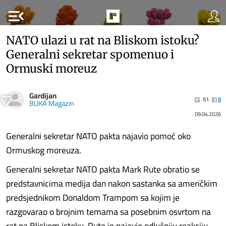
menu_open
NATO ulazi u rat na Bliskom istoku?
Generalni sekretar spomenuo i
Ormuski moreuz
Gardijan
51
0
BUKA Magazin
09.04.2026
Generalni sekretar NATO pakta najavio pomoć oko
Ormuskog moreuza.
Generalni sekretar NATO pakta Mark Rute obratio se
predstavnicima medija dan nakon sastanka sa američkim
predsjednikom Donaldom Trampom sa kojim je
razgovarao o brojnim temama sa posebnim osvrtom na
rat na Bliskom istoku. Rute je najavio odlučniju reakciju