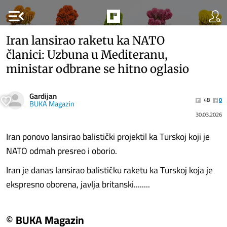
menu_open
Iran lansirao raketu ka NATO
članici: Uzbuna u Mediteranu,
ministar odbrane se hitno oglasio
Gardijan
48
0
BUKA Magazin
30.03.2026
Iran ponovo lansirao balistički projektil ka Turskoj koji je
NATO odmah presreo i oborio.
Iran je danas lansirao balističku raketu ka Turskoj koja je
ekspresno oborena, javlja britanski........
© BUKA Magazin