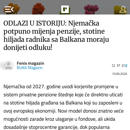
menu_open
ODLAZI U ISTORIJU: Njemačka
potpuno mijenja penzije, stotine
hiljada radnika sa Balkana moraju
donijeti odluku!
Fenix magazin
37
0
BUKA Magazin
10.06.2026
Njemačka od 2027. godine uvodi korjenite promjene u
sistem privatne penzione štednje koje će direktno uticati
na stotine hiljada građana sa Balkana koji su zaposleni u
ovoj evropskoj ekonomiji. Novi model donosi znatno veće
mogućnosti zarade kroz ulaganje u fondove, ali ukida
dosadašnje stoprocentne garancije, dok popularna