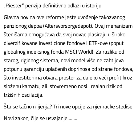
„Riester“ penzija definitivno odlazi u istoriju.
Glavna novina ove reforme jeste uvođenje takozvanog
penzionog depoa (Altersvorsorgedepot). Ovaj mehanizam
štedišama omogućava da svoj novac plasiraju u široko
diverzifikovane investicione fondove i ETF-ove (poput
globalnog indeksnog fonda MSCI World). Za razliku od
starog, rigidnog sistema, novi model više ne zahtijeva
potpunu garanciju uplaćenih doprinosa od strane fondova,
što investitorima otvara prostor za daleko veći profit kroz
složenu kamatu, ali istovremeno nosi i realan rizik od
tržišnih oscilacija.
Šta se tačno mijenja? Tri nove opcije za njemačke štediše
Novi zakon, čije se usvajanje........