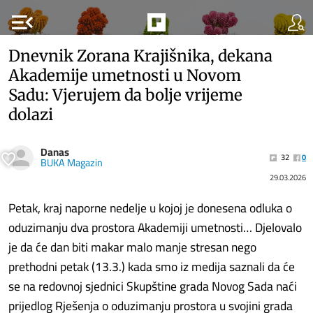
menu_open
Dnevnik Zorana Krajišnika, dekana
Akademije umetnosti u Novom
Sadu: Vjerujem da bolje vrijeme
dolazi
Danas
32
0
BUKA Magazin
29.03.2026
Petak, kraj naporne nedelje u kojoj je donesena odluka o
oduzimanju dva prostora Akademiji umetnosti… Djelovalo
je da će dan biti makar malo manje stresan nego
prethodni petak (13.3.) kada smo iz medija saznali da će
se na redovnoj sjednici Skupštine grada Novog Sada naći
prijedlog Rješenja o oduzimanju prostora u svojini grada