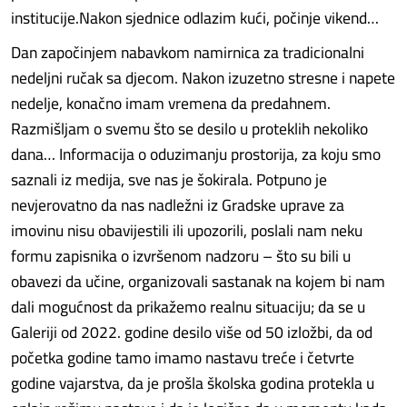
institucije.Nakon sjednice odlazim kući, počinje vikend…
Dan započinjem nabavkom namirnica za tradicionalni
nedeljni ručak sa djecom. Nakon izuzetno stresne i napete
nedelje, konačno imam vremena da predahnem.
Razmišljam o svemu što se desilo u proteklih nekoliko
dana… Informacija o oduzimanju prostorija, za koju smo
saznali iz medija, sve nas je šokirala. Potpuno je
nevjerovatno da nas nadležni iz Gradske uprave za
imovinu nisu obavijestili ili upozorili, poslali nam neku
formu zapisnika o izvršenom nadzoru – što su bili u
obavezi da učine, organizovali sastanak na kojem bi nam
dali mogućnost da prikažemo realnu situaciju; da se u
Galeriji od 2022. godine desilo više od 50 izložbi, da od
početka godine tamo imamo nastavu treće i četvrte
godine vajarstva, da je prošla školska godina protekla u