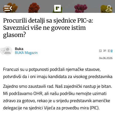
menu_open
Procurili detalji sa sjednice PIC-a:
Saveznici više ne govore istim
glasom?
Buka
31
0
BUKA Magazin
04.06.2026
Francuzi su u potpunosti podržali njemačke stavove,
potvrdivši da i oni imaju kandidata za visokog predstavnika
Zajedno smo zaustavili rad. Naš zajednički nastup je bitan.
Mi podržavamo OHR, ali našu podršku nemojte uzimati
zdravo za gotovo, rekao je u srijedu predstavnik američke
delegacije na sjednici Vijeća za provedbu mira (PIC).