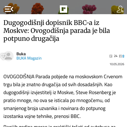
menu_open
Dugogodišnji dopisnik BBC-a iz
Moskve: Ovogodišnja parada je bila
potpuno drugačija
Buka
24
0
BUKA Magazin
10.05.2026
OVOGODIŠNJA Parada pobjede na moskovskom Crvenom
trgu bila je znatno drugačija od svih dosadašnjih. Kao
dugogodišnji izvjestitelj iz Moskve, Steve Rosenberg je
pratio mnoge, no ova se isticala po mnogočemu, od
smanjenog broja uzvanika i novinara do potpunog
izostanka vojne tehnike, prenosi BBC.
Ranijih godina morao je praktički trčati od autobusa za